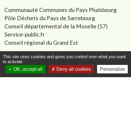
Communauté Communes du Pays Phalsbourg
Pôle Déchets du Pays de Sarrebourg
Conseil départemental de la Moselle (57)
Service-public.fr
Conseil régional du Grand Est
Mentions légales
-
Politique de confidentialité
-
This site uses cookies and gives you control over what you want
to activate
Accessibilité
-
Plan du site
-
OK, accept all
Deny all cookies
Personalize
Gestion des cookies
Site créé en partenariat avec Réseau des Communes