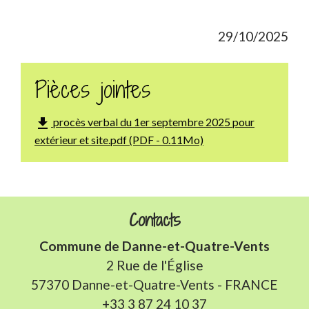
29/10/2025
Pièces jointes
file_download
procès verbal du 1er septembre 2025 pour
extérieur et site.pdf (PDF - 0.11Mo)
Contacts
Commune de Danne-et-Quatre-Vents
2 Rue de l'Église
57370 Danne-et-Quatre-Vents - FRANCE
+33 3 87 24 10 37