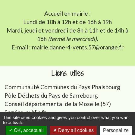
Accueil en mairie :
Lundi de 10h à 12h et de 16h à 19h
Mardi, jeudi et vendredi de 8h à 11h et de 14h à
16h
(fermé le mercredi).
E-mail : mairie.danne-4-vents.57@orange.fr
Liens utiles
Communauté Communes du Pays Phalsbourg
Pôle Déchets du Pays de Sarrebourg
Conseil départemental de la Moselle (57)
Service-public.fr
This site uses cookies and gives you control over what you want
Conseil régional du Grand Est
to activate
OK, accept all
Deny all cookies
Personalize
-
-